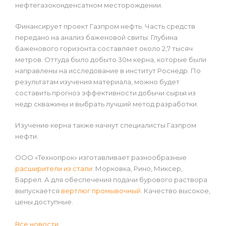
нефтегазоконденсатном месторождении.
Финансирует проект Газпром нефть. Часть средств
передано на анализ баженовой свиты. Глубина
баженового горизонта составляет около 2,7 тысяч
метров. Оттуда было добыто 30м керна, которые были
направлены на исследование в институт Роснедр. По
результатам изучения материала, можно будет
составить прогноз эффективности добычи сырья из
недр скважины и выбрать лучший метод разработки.
Изучение керна также начнут специалисты Газпром
нефти.
ООО «Технопрок» изготавливает разнообразные
расширители из стали
: Морковка, Рино, Миксер,
Баррел. А для обеспечения подачи бурового раствора
выпускается
вертлюг промывочный
. Качество высокое,
цены доступные.
Все новости