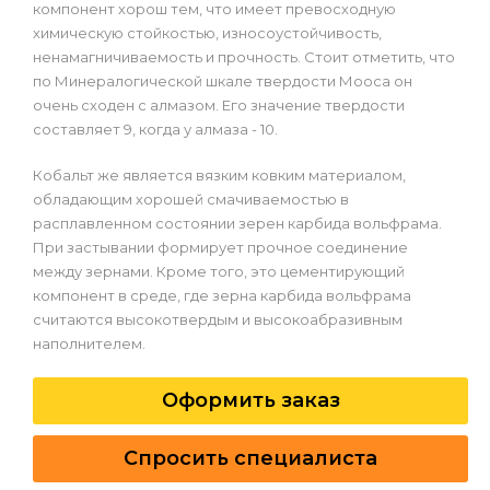
компонент хорош тем, что имеет превосходную
химическую стойкостью, износоустойчивость,
ненамагничиваемость и прочность. Стоит отметить, что
по Минералогической шкале твердости Мооса он
очень сходен с алмазом. Его значение твердости
составляет 9, когда у алмаза - 10.
Кобальт же является вязким ковким материалом,
обладающим хорошей смачиваемостью в
расплавленном состоянии зерен карбида вольфрама.
При застывании формирует прочное соединение
между зернами. Кроме того, это цементирующий
компонент в среде, где зерна карбида вольфрама
считаются высокотвердым и высокоабразивным
наполнителем.
Оформить заказ
Спросить специалиста