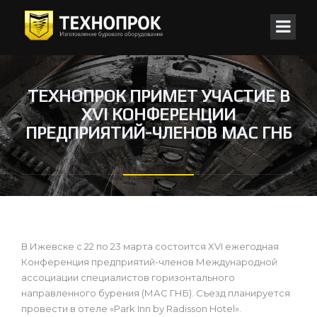
ТЕХНОПРОК ПРИМЕТ УЧАСТИЕ В
XVI КОНФЕРЕНЦИИ
ПРЕДПРИЯТИЙ-ЧЛЕНОВ МАС ГНБ
В Ижевске с 22 по 23 марта состоится XVI ежегодная
Конференция предприятий-членов Международной
ассоциации специалистов горизонтального
направленного бурения (МАС ГНБ). Съезд планируется
провести в отеле «Park Inn by Radisson Hotel».