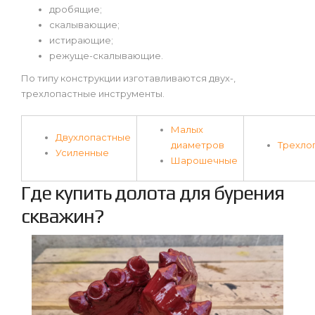
дробящие;
скалывающие;
истирающие;
режуще-скалывающие.
По типу конструкции изготавливаются двух-,
трехлопастные инструменты.
Малых
Двухлопастные
диаметров
Трехло
Усиленные
Шарошечные
Где купить долота для бурения
скважин?