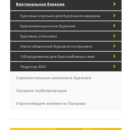
Вертикальное бурение
Буровые коронки для бурения в карьерах
Буроинъекционное бурение
Буровые установки
Малогабаритный буровой инструмент
Оборудование для буронабивных свай
Редуктор БИС
Горизонтальное шнековое бурение
Санация трубопроводов
Упрочняющие элементы Панцирь